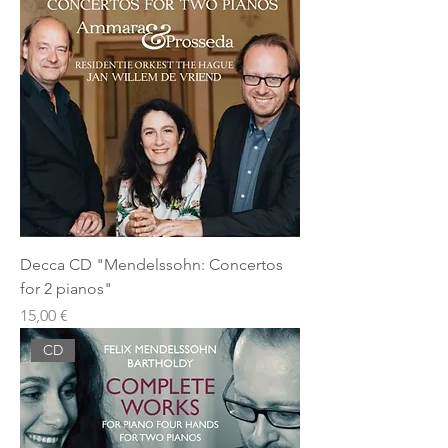
Decca CD "Mendelssohn: Concertos
for 2 pianos"
Prezzo
15,00 €
CD