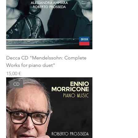
Decca CD "Mendelssohn: Complete
Works for piano duet"
Prezzo
15,00 €
CD