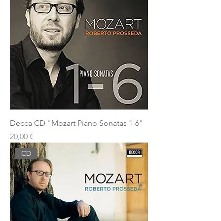
Decca CD "Mozart Piano Sonatas 1-6"
Prezzo
20,00 €
CD