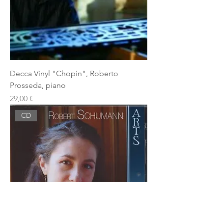
Decca Vinyl "Chopin", Roberto
Prosseda, piano
Prezzo
29,00 €
CD