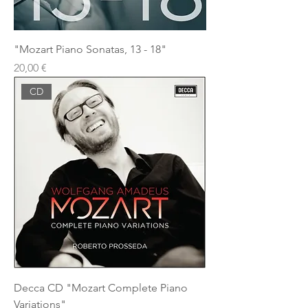
"Mozart Piano Sonatas, 13 - 18"
Prezzo
20,00 €
CD
Decca CD "Mozart Complete Piano
Variations"