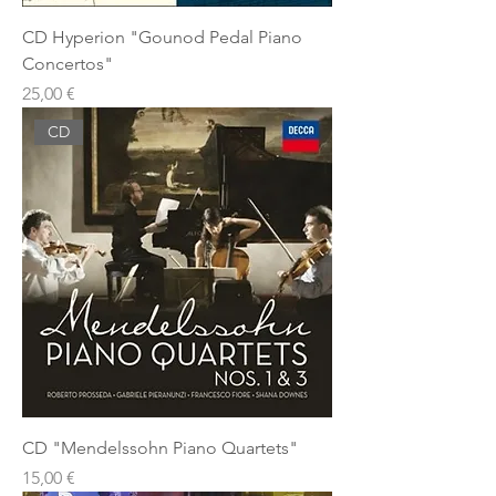
CD Hyperion "Gounod Pedal Piano
Concertos"
Prezzo
25,00 €
CD
CD "Mendelssohn Piano Quartets"
Prezzo
15,00 €