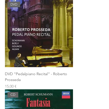
DVD
DVD "Pedalpiano Recital" - Roberto
Prosseda
Prezzo
15,00 €
CD