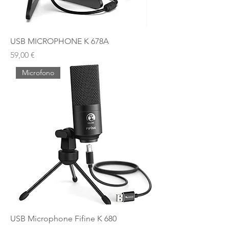
USB MICROPHONE K 678A
Prezzo
59,00 €
Microfono
USB Microphone Fifine K 680