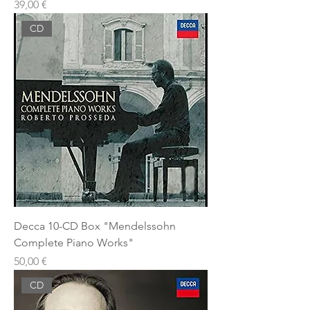
Prezzo
39,00 €
CD
Decca 10-CD Box "Mendelssohn
Complete Piano Works"
Prezzo
50,00 €
CD