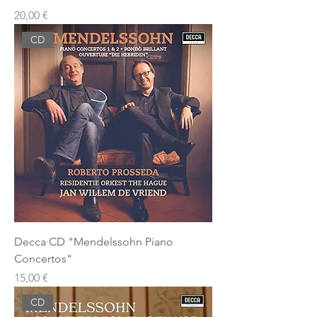
Prezzo
20,00 €
CD
Decca CD "Mendelssohn Piano
Concertos"
Prezzo
15,00 €
CD