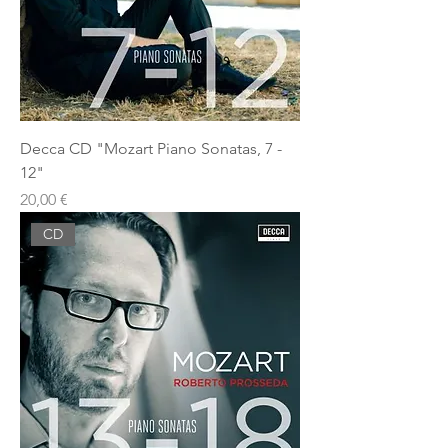
Decca CD "Mozart Piano Sonatas, 7 -
12"
Prezzo
20,00 €
CD