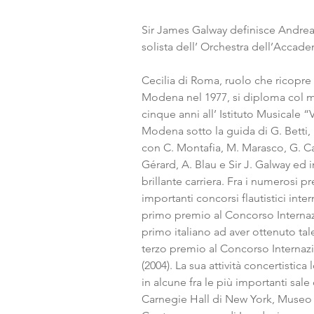
Sir James Galway definisce Andrea 
solista dell’ Orchestra dell’Accade
Cecilia di Roma, ruolo che ricopre 
Modena nel 1977, si diploma col ma
cinque anni all’ Istituto Musicale “
Modena sotto la guida di G. Betti,
con C. Montafia, M. Marasco, G. C
Gérard, A. Blau e Sir J. Galway ed 
brillante carriera. Fra i numerosi pr
importanti concorsi flautistici inter
primo premio al Concorso Internaz
primo italiano ad aver ottenuto tal
terzo premio al Concorso Interna
(2004). La sua attività concertistica 
in alcune fra le più importanti sale
Carnegie Hall di New York, Museo 