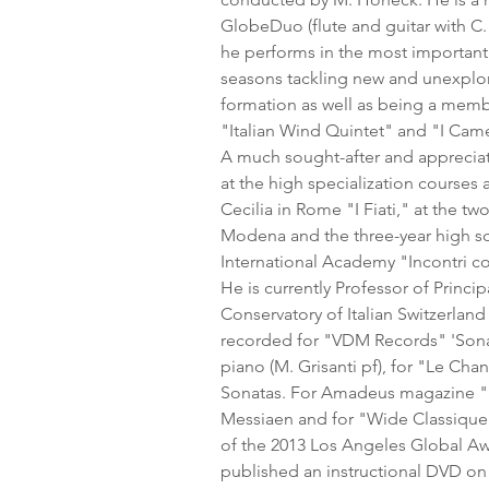
GlobeDuo (flute and guitar with C.
he performs in the most important 
seasons tackling new and unexplore
formation as well as being a memb
"Italian Wind Quintet" and "I Camer
A much sought-after and appreciat
at the high specialization courses 
Cecilia in Rome "I Fiati," at the tw
Modena and the three-year high sc
International Academy "Incontri co
He is currently Professor of Principa
Conservatory of Italian Switzerlan
recorded for "VDM Records" 'Sonat
piano (M. Grisanti pf), for "Le Cha
Sonatas. For Amadeus magazine "L
Messiaen and for "Wide Classique
of the 2013 Los Angeles Global Aw
published an instructional DVD on 