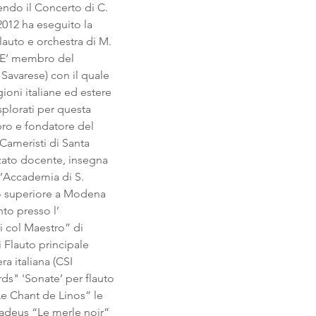
ndo il Concerto di C. 
2012 ha eseguito la 
lauto e orchestra di M. 
 E’ membro del 
Savarese) con il quale 
gioni italiane ed estere 
splorati per questa 
ro e fondatore del 
 Cameristi di Santa 
zato docente, insegna 
l’Accademia di S. 
nio superiore a Modena 
to presso l’ 
 col Maestro” di 
 Flauto principale 
ra italiana (CSI 
s" 'Sonate’ per flauto 
“Le Chant de Linos” le 
madeus “Le merle noir” 