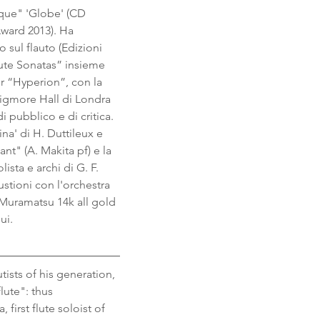
que" 'Globe' (CD 
ward 2013). Ha 
 sul flauto (Edizioni 
ute Sonatas” insieme 
er “Hyperion”, con la 
Wigmore Hall di Londra 
 pubblico e di critica. 
na' di H. Duttileux e 
nt" (A. Makita pf) e la 
sta e archi di G. F. 
stioni con l'orchestra 
Muramatsu 14k all gold 
ui.
tists of his generation, 
flute": thus
first flute soloist of 