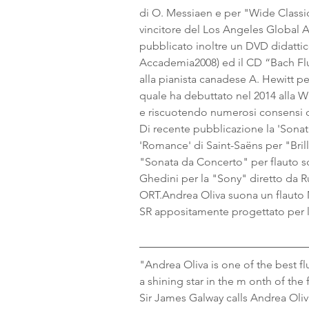
di O. Messiaen e per "Wide Classi
vincitore del Los Angeles Global A
pubblicato inoltre un DVD didattico
Accademia2008) ed il CD “Bach Fl
alla pianista canadese A. Hewitt p
quale ha debuttato nel 2014 alla 
e riscuotendo numerosi consensi di
Di recente pubblicazione la 'Sonati
'Romance' di Saint-Saëns per "Brilla
"Sonata da Concerto" per flauto soli
Ghedini per la "Sony" diretto da Ru
ORT.Andrea Oliva suona un flauto 
SR appositamente progettato per l
"Andrea Oliva is one of the best flu
a shining star in the m onth of the 
Sir James Galway calls Andrea Oliva, 