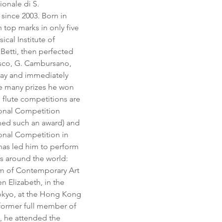
onale di S.
 since 2003. Born in 
top marks in only five 
cal Institute of 
etti, then perfected 
rasco, G. Cambursano, 
lway and immediately 
he many prizes he won 
 flute competitions are 
tional Competition 
ained such an award) and 
ional Competition in 
 has led him to perform 
s around the world: 
m of Contemporary Art 
 Elizabeth, in the 
Tokyo, at the Hong Kong 
former full member of 
, he attended the 