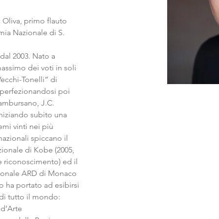
Oliva, primo flauto 
mia Nazionale di S.
dal 2003. Nato a 
ssimo dei voti in soli 
Vecchi-Tonelli” di 
 perfezionandosi poi 
ambursano, J.C. 
iniziando subito una 
emi vinti nei più 
nazionali spiccano il 
ionale di Kobe (2005, 
e riconoscimento) ed il 
zionale ARD di Monaco 
lo ha portato ad esibirsi 
 di tutto il mondo: 
d’Arte 