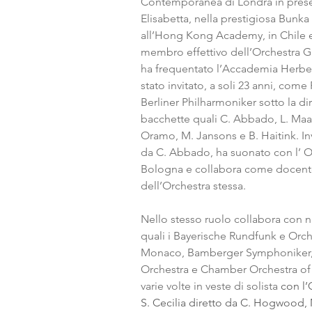
Contemporanea di Londra in prese
Elisabetta, nella prestigiosa Bunka
all’Hong Kong Academy, in Chile 
membro effettivo dell’Orchestra G
ha frequentato l’Accademia Herber
stato invitato, a soli 23 anni, come
Berliner Philharmoniker sotto la di
bacchette quali C. Abbado, L. Maaze
Oramo, M. Jansons e B. Haitink. I
da C. Abbado, ha suonato con l’ O
Bologna e collabora come docent
dell’Orchestra stessa.
Nello stesso ruolo collabora con 
quali i Bayerische Rundfunk e Orc
Monaco, Bamberger Symphoniker,
Orchestra e Chamber Orchestra of 
varie volte in veste di solista
 con l
S. Cecilia diretto da C. Hogwood,