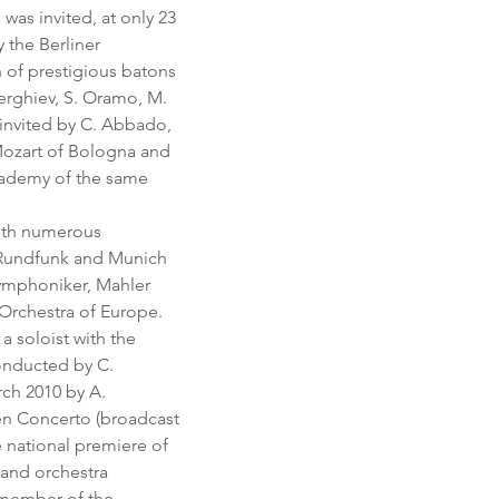
as invited, at only 23 
y the Berliner 
 of prestigious batons 
erghiev, S. Oramo, M. 
 invited by C. Abbado, 
Mozart of Bologna and 
Academy of the same 
with numerous 
 Rundfunk and Munich 
mphoniker, Mahler 
rchestra of Europe. 
a soloist with the 
conducted by C. 
h 2010 by A. 
en Concerto (broadcast 
e national premiere of 
 and orchestra 
member of the 