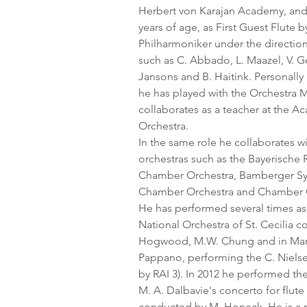
Herbert von Karajan Academy, and w
years of age, as First Guest Flute b
Philharmoniker under the direction
such as C. Abbado, L. Maazel, V. G
Jansons and B. Haitink. Personally
he has played with the Orchestra 
collaborates as a teacher at the 
Orchestra.
In the same role he collaborates 
orchestras such as the Bayerische
Chamber Orchestra, Bamberger Sy
Chamber Orchestra and Chamber O
He has performed several times as 
National Orchestra of St. Cecilia 
Hogwood, M.W. Chung and in Marc
Pappano, performing the C. Niels
by RAI 3). In 2012 he performed th
M. A. Dalbavie's concerto for flute
conducted by M. Honeck. He is a 