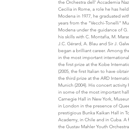
the Orchestra dell' Accademia Nazi
Cecilia in Rome, a role he has held
Modena in 1977, he graduated with 
years from the "Vecchi-Tonelli" Musi
Modena under the guidance of G. B
his skills with C. Montafia, M. Ma
J.C. Gérard, A. Blau and Sir J. Ga
began a brilliant career. Among t
in the most important international
the first prize at the Kobe Interna
(2005, the first Italian to have obt
the third prize at the ARD Internat
Munich (2004). His concert activity
in some of the most important hall
Carnegie Hall in New York, Museu
in London in the presence of Queen
prestigious Bunka Kaikan Hall in 
Academy, in Chile and in Cuba. A 
the Gustav Mahler Youth Orchestra