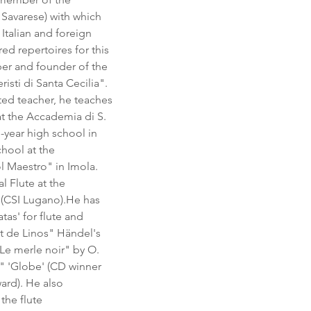
 Savarese) with which 
Italian and foreign 
d repertoires for this 
er and founder of the 
isti di Santa Cecilia". 
ed teacher, he teaches 
at the Accademia di S. 
o-year high school in 
hool at the 
l Maestro" in Imola. 
l Flute at the 
d (CSI Lugano).He has 
as' for flute and 
nt de Linos" Händel's 
e merle noir" by O. 
" 'Globe' (CD winner 
ard). He also 
the flute 