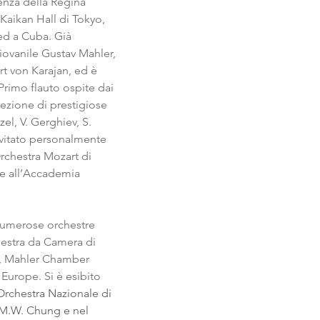
nza della Regina 
 Kaikan Hall di Tokyo, 
ed a Cuba. Già 
iovanile Gustav Mahler, 
t von Karajan, ed è 
 Primo flauto ospite dai 
rezione di prestigiose 
l, V. Gerghiev, S. 
nvitato personalmente 
rchestra Mozart di 
e all’Accademia 
numerose orchestre 
hestra da Camera di 
 Mahler Chamber 
Europe. Si è esibito 
’Orchestra Nazionale di 
 M.W. Chung e nel 