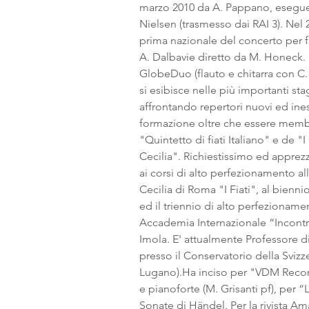
marzo 2010 da A. Pappano, esegue
Nielsen (trasmesso dai RAI 3). Nel 
prima nazionale del concerto per f
A. Dalbavie diretto da M. Honeck.
GlobeDuo (flauto e chitarra con C. 
si esibisce nelle più importanti sta
affrontando repertori nuovi ed ine
formazione oltre che essere memb
"Quintetto di fiati Italiano" e de "I
Cecilia". Richiestissimo ed apprez
ai corsi di alto perfezionamento al
Cecilia di Roma "I Fiati", al bien
ed il triennio di alto perfezionamen
Accademia Internazionale “Incontri
Imola. E' attualmente Professore di
presso il Conservatorio della Svizze
Lugano).Ha inciso per "VDM Record
e pianoforte (M. Grisanti pf), per 
Sonate di Händel. Per la rivista A