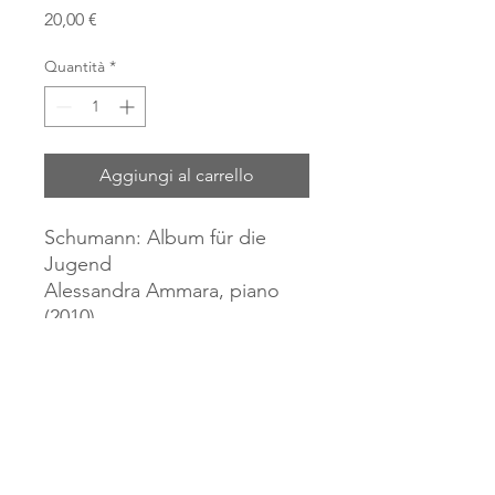
Prezzo
20,00 €
Quantità
*
Aggiungi al carrello
Schumann: Album für die
Jugend
Alessandra Ammara, piano
(2010).
Arts Super Audio CD,
compatible with standard CD
players.